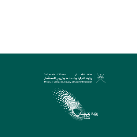
الدعم
rah.gov.om
7/22642640
الأحد – الخميس 7:30 صباحًا –
سلطنة عُما
المقترحات و