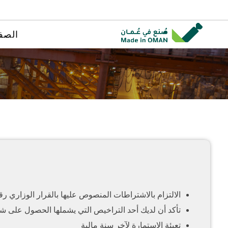
الصف
الالتزام بالاشتراطات المنصوص عليها بالقرار الوزاري رقم 62/2023 بإصدار لائحة تنظيم ترخيص هوية المنتج ال
تأكد أن لديك أحد التراخيص التي يشملها الحصول على 
تعبئة الاستمارة لآخر سنة مالية