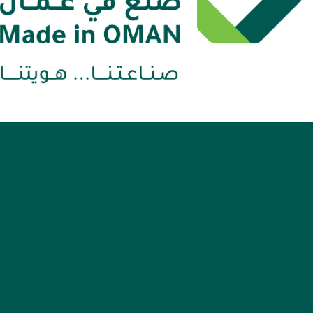
منصة صُنع في عُمان
madeinoman@teja
إشعارات قانونية
خريطة الموقع
22642463/2264265
التعليمات
 2:30 مساءً
للموظفين
ن - مسقط
 الشكاوي والبلاغات