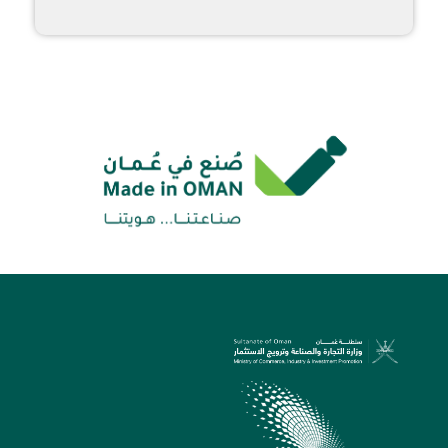
الدعم
madeinoman@tejarah.gov.om
22642463/22642657/22642640