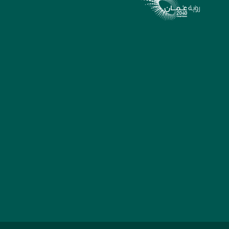
الأحد – الخميس 7:30
صباحًا – 2:30 مساءً
سلطنة عُمان - مسقط
المقترحات و الشكاوي
والبلاغات
منصة صُنع في عُمان
روابط سريعة
إشعارات قانونية
وزارة التجارة والصناعة
وترويج الاستثمارمنصة
خريطة الموقع
عمان التجارية منصة
التعليمات
منصة الاستثمار في عُمان
للموظفين
منصة صادرات عمان
منصة حزم