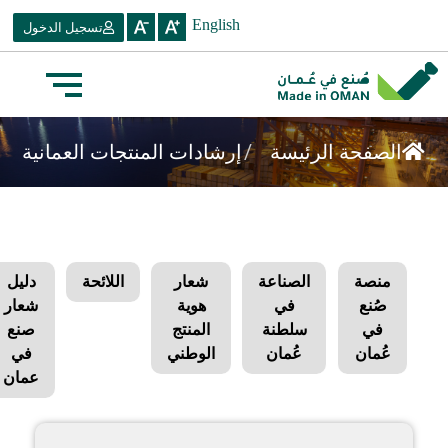
English
تسجيل الدخول
/
إرشادات المنتجات العمانية
الصفحة الرئيسة
منصة
الصناعة
شعار
اللائحة
دليل
صُنع
في
هوية
شعار
في
سلطنة
المنتج
صنع
عُمان
عُمان
الوطني
في
عمان