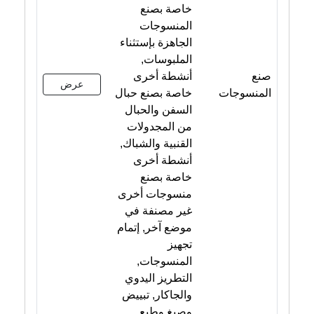
خاصة بصنع
المنسوجات
الجاهزة بإستثناء
الملبوسات,
صنع
أنشطة أخرى
عرض
المنسوجات
خاصة بصنع حبال
السفن والحبال
من المجدولات
القنبية والشباك,
أنشطة أخرى
خاصة بصنع
منسوجات أخرى
غير مصنفة في
موضع آخر, إتمام
تجهيز
المنسوجات,
التطريز اليدوي
والجاكار, تبييض
وصبغ وطبع