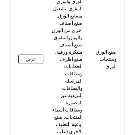
الورق والورق
المقوى, تشغيل
مصانع الورق,
صنع أصناف
أخرى من الورق
والورق المقوى,
صنع أصناف
صنع الورق
مبتكرة ورقية,
ومنتجات
صنع أظرف
عرض
الورق
الخطابات
وبطاقات
المراسلة
والبطاقات
البريدية غير
المصورة
وبطاقات أسماء
المنتجات, صنع
أوعية التغليف
الأخرى (علب