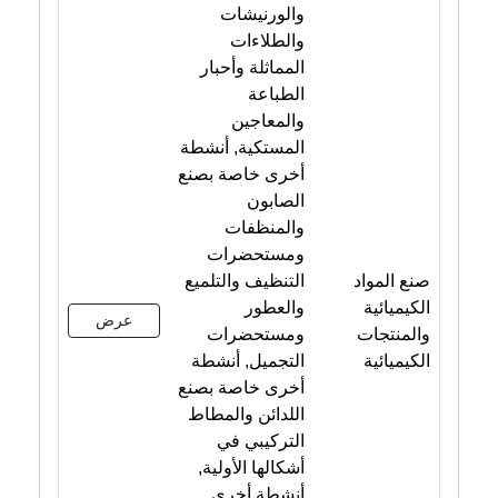
والورنيشات
والطلاءات
المماثلة وأحبار
الطباعة
والمعاجين
المستكية, أنشطة
أخرى خاصة بصنع
الصابون
والمنظفات
ومستحضرات
صنع المواد
التنظيف والتلميع
الكيميائية
والعطور
عرض
والمنتجات
ومستحضرات
الكيميائية
التجميل, أنشطة
أخرى خاصة بصنع
اللدائن والمطاط
التركيبي في
أشكالها الأولية,
أنشطة أخرى