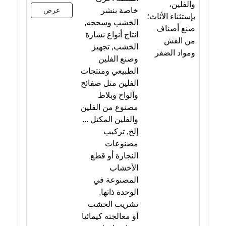
والفلين،
خاصة بنشر
عرض
بإستثناء الأثاث؛
الخشب وسحجه,
صنع أصناف
انتاج أنواع نشارة
من القش
الخشب, تجهيز
ومواد الضفر
وصنع الفلين
الطبيعي ومنتجات
الفلين مثل صفائح
وألواح وبلاط
مصنوع من الفلين
والفلين المكتل ...
إلخ, تركيب
مصنوعات
النجارة أو قطع
الأخشاب
المصنوعة في
الوحدة ذاتها,
تشريب الخشب
أو معالجته كيمائيا